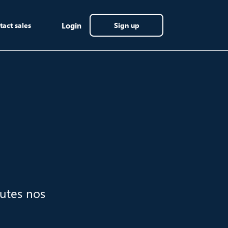
tact sales
Login
Sign up
outes nos