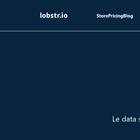
lobstr.io
Store
Pricing
Blog
Le data 